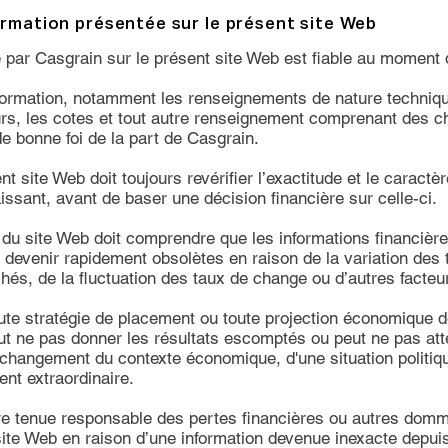
formation présentée sur le présent site
Web
te par Casgrain sur le présent site Web est fiable au moment 
formation, notamment les renseignements de nature techni
s, les cotes et tout autre renseignement comprenant des chi
 de bonne foi de la part de Casgrain.
ent site Web doit toujours revérifier l’exactitude et le caractè
ssant, avant de baser une décision financière sur celle-ci.
ur du site Web doit comprendre que les informations financiè
evenir rapidement obsolètes en raison de la variation des tau
hés, de la fluctuation des taux de change ou d’autres facteu
te stratégie de placement ou toute projection économique de
ut ne pas donner les résultats escomptés ou peut ne pas atte
n changement du contexte économique, d'une situation politi
ent extraordinaire.
tre tenue responsable des pertes financières ou autres domm
 site Web en raison d’une information devenue inexacte depuis