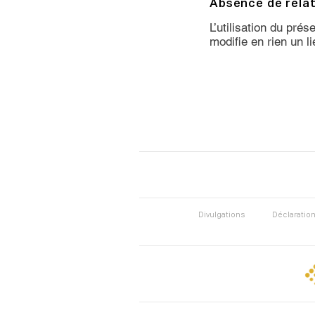
Absence de relat
L’utilisation du pré
modifie en rien un li
Divulgations
Déclaration