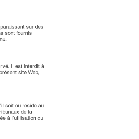
pparaissant sur des
ns sont fournis
nu.
́. Il est interdit à
résent site Web,
l soit ou réside au
tribunaux de la
 à l’utilisation du