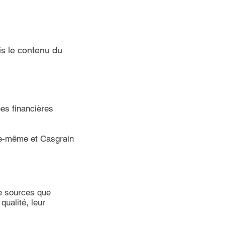
is le contenu du
es financières
lle-même et Casgrain
de sources que
ualité, leur