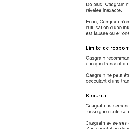
De plus, Casgrain n’
révélée inexacte.
Enfin, Casgrain n’e
l’utilisation d’une i
est fausse ou errone
Limite de respons
Casgrain recommande 
quelque transaction 
Casgrain ne peut ê
découlant d’une tra
Sécurité
Casgrain ne demander
renseignements conf
Casgrain avise ses c
d’un courriel ou de