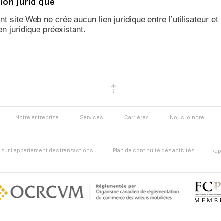
ion juridique
sent site Web ne crée aucun lien juridique entre l’utilisateur e
en juridique préexistant.
⇡
Notre entreprise
Services
Carrières
Nous joindre
 sur l'appariement des transactions
Plan de continuité des activités
Rap