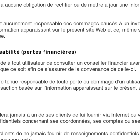
a aucune obligation de rectifier ou de mettre à jour une info
st aucunement responsable des dommages causés à un invest
nformation apparaissant sur le présent site Web et ce, même s
́e.
abilité (pertes financières)
à tout utilisateur de consulter un conseiller financier avan
que ce soit afin de s’assurer de la convenance de celle-ci.
tre tenue responsable de toute perte ou dommage d’un utilisa
nsaction basée sur l’information apparaissant sur le présent 
a jamais à un de ses clients de lui fournir via Internet ou
identiels concernant ses coordonnées, ses comptes ou ses
lients de ne jamais fournir de renseignements confidentiels su
 message texte.