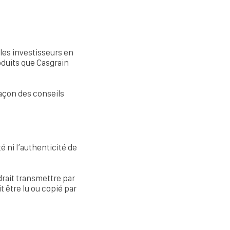
 les investisseurs en
produits que Casgrain
açon des conseils
́ ni l’authenticité de
drait transmettre par
 être lu ou copié par