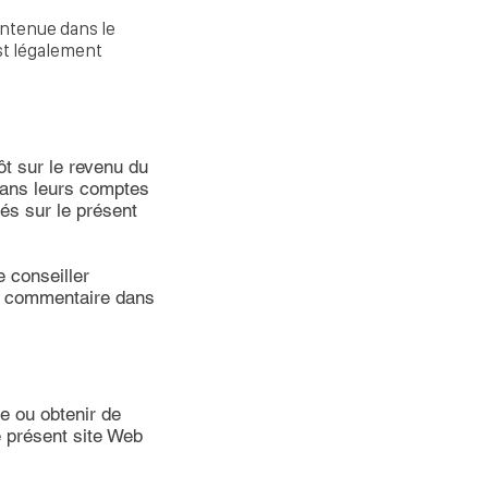
contenue dans le
st légalement
pôt sur le revenu du
 dans leurs comptes
́s sur le présent
e conseiller
un commentaire dans
re ou obtenir de
e présent site Web