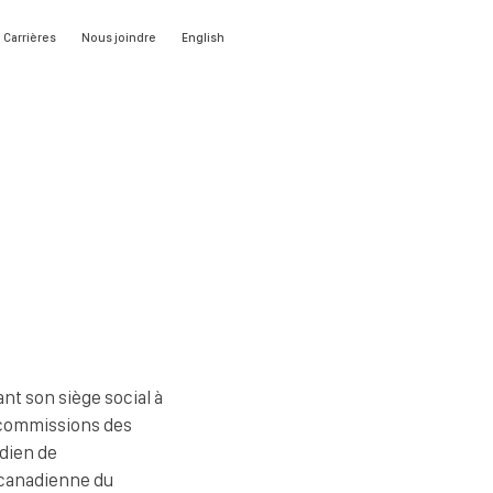
Carrières
Nous joindre
English
nt son siège social à
es commissions des
adien de
 canadienne du