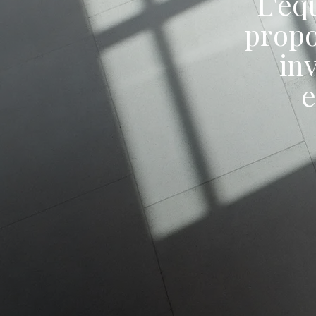
L'éq
propo
inv
e