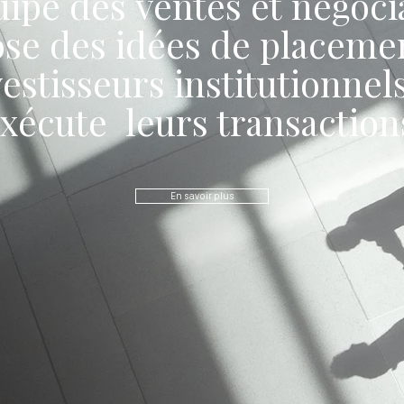
uipe des ventes et négoci
se des idées de placeme
estisseurs institutionnels
xécute leurs transaction
En savoir plus