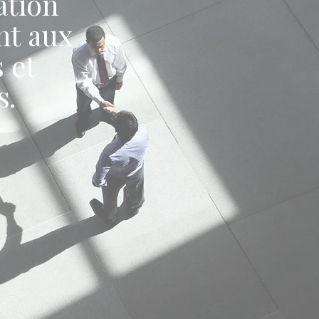
ation
nt aux
 et
s.